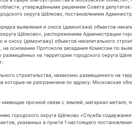
области, утверждёнными решением Совета депутатов 
городского округа Щёлково, постановлением Админист
орядка выявления и сноса (демонтажа) объектов некап
округа Щёлково», распоряжением Администрации город
ю и сносу (демонтажу) объектов некапитального строи
, на основании Протокола заседания Комиссии по выя
но размещённых на территории городского округа Щёлк
т:
льного строительства, незаконно размещенного на те
 которые не разграничена по адресу: Московская област
не имеющее прочной связи с землей, материал металл, п
нию городского округа Щёлково «Служба содержания 
ектов, указанных в пункте 1 настоящего постановления