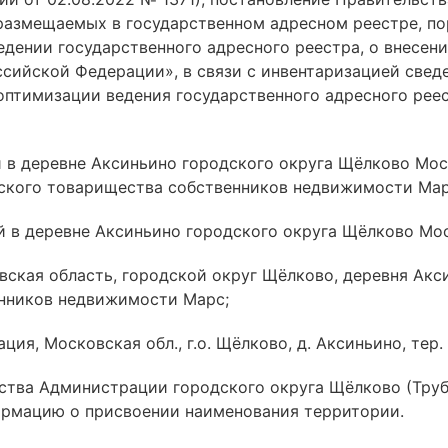
 размещаемых в государственном адресном реестре, п
дении государственного адресного реестра, о внесен
ссийской Федерации», в связи с инвентаризацией све
 оптимизации ведения государственного адресного рее
й в деревне Аксиньино городского округа Щёлково Мос
кого товарищества собственников недвижимости Марс
й в деревне Аксиньино городского округа Щёлково Мо
овская область, городской округ Щёлково, деревня Ак
нников недвижимости Марс;
ия, Московская обл., г.о. Щёлково, д. Аксиньино, тер
ства Администрации городского округа Щёлково (Трубн
ормацию о присвоении наименования территории.