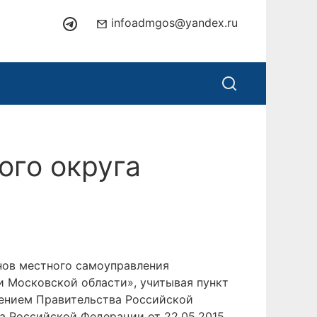
infoadmgos@yandex.ru
ого округа
анов местного самоуправления
 Московской области», учитывая пункт
лением Правительства Российской
ва Российской Федерации от 22.05.2015