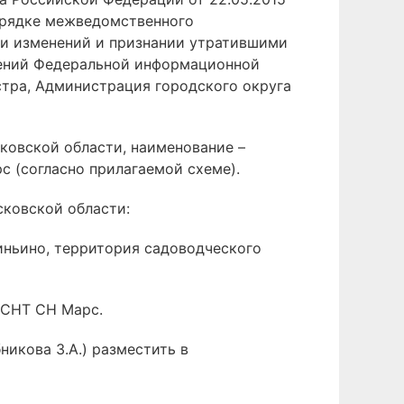
орядке межведомственного
ии изменений и признании утратившими
дений Федеральной информационной
стра, Администрация городского округа
ковской области, наименование –
 (согласно прилагаемой схеме).
сковской области:
синьино, территория садоводческого
. СНТ СН Марс.
икова З.А.) разместить в