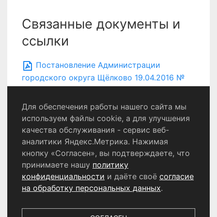
Связанные документы и
ссылки
Постановление Администрации
городского округа Щёлково 19.04.2016 №
1806
Для обеспечения работы нашего сайта мы
используем файлы cookie, а для улучшения
качества обслуживания - сервис веб-
Политика конфиденциальности
аналитики Яндекс.Метрика. Нажимая
Согласие на обработку персональных данных
кнопку «Согласен», вы подтверждаете, что
принимаете нашу
политику
конфиденциальности
и даёте своё
согласие
© 2024 - 2026 Сетевое издание «Информационный
портал Щёлково». Свидетельство о регистрации СМИ
на обработку персональных данных
.
ЭЛ № ФС 77 - 87147 от 05.04.2024.
Выдано Федеральной службой по надзору в сфере
связи, информационных технологий и массовых