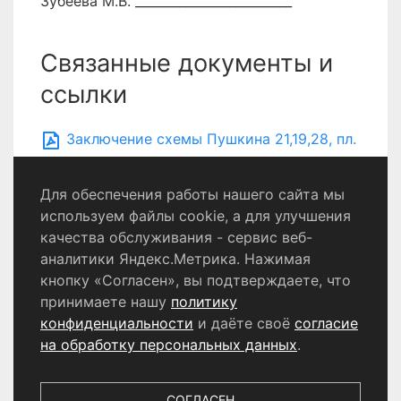
Зубеева М.В. _________________________
Связанные документы и
ссылки
Заключение схемы Пушкина 21,19,28, пл.
Ленина 4, Сиреневая 4А
Для обеспечения работы нашего сайта мы
используем файлы cookie, а для улучшения
качества обслуживания - сервис веб-
Политика конфиденциальности
аналитики Яндекс.Метрика. Нажимая
Согласие на обработку персональных данных
кнопку «Согласен», вы подтверждаете, что
принимаете нашу
политику
конфиденциальности
и даёте своё
согласие
© 2024 - 2026 Сетевое издание «Информационный
портал Щёлково». Свидетельство о регистрации СМИ
на обработку персональных данных
.
ЭЛ № ФС 77 - 87147 от 05.04.2024.
Выдано Федеральной службой по надзору в сфере
связи, информационных технологий и массовых
СОГЛАСЕН