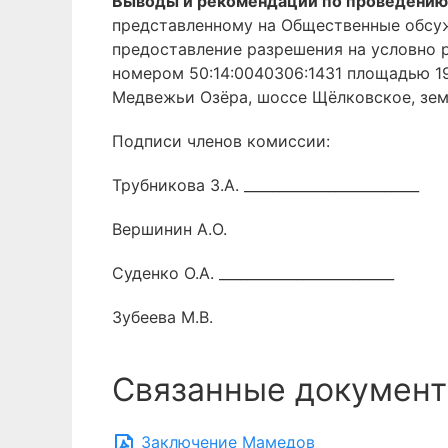
Выводы и рекомендации по проведению
представленному на Общественные обсу
предоставление разрешения на условно 
номером 50:14:0040306:1431 площадью 19
Медвежьи Озёра, шоссе Щёлковское, зем
Подписи членов комиссии:
Трубникова З.А. _________________________
Вершинин А.О.
Суденко О.А. _________________________
Зубеева М.В.
Связанные документ
Заключение Мамедов