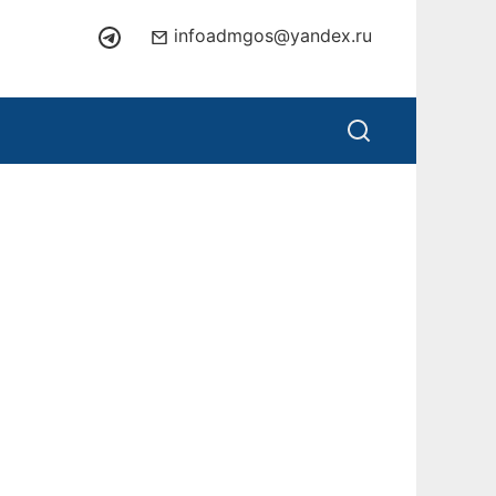
infoadmgos@yandex.ru