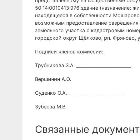
представленному на Общественные обсуж
50:14:0010413:976 здание (назначение: ж
находящееся в собственности Мошарово
возможным предоставление разрешения 
земельного участка с кадастровым номер
городской округ Щёлково, рп. Фряново, ул
Подписи членов комиссии:
Трубникова З.А. _________________________
Вершинин А.О.
Суденко О.А. _________________________
Зубеева М.В.
Связанные документ